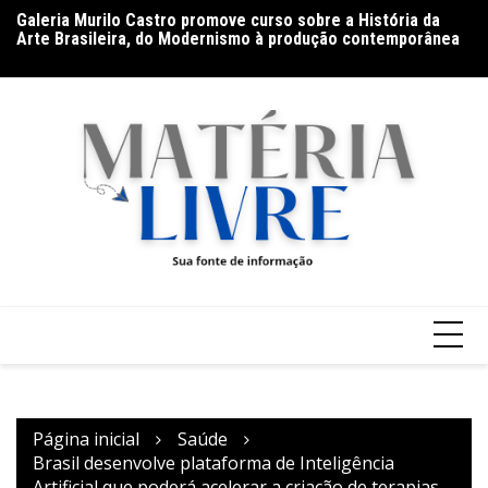
Ir
Galeria Murilo Castro promove curso sobre a História da
Us
para
Arte Brasileira, do Modernismo à produção contemporânea
vi
o
conteúdo
Página inicial
Saúde
Brasil desenvolve plataforma de Inteligência
Artificial que poderá acelerar a criação de terapias