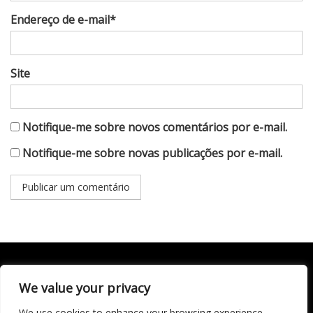
Endereço de e-mail*
Site
Notifique-me sobre novos comentários por e-mail.
Notifique-me sobre novas publicações por e-mail.
We value your privacy
Todo conteúdo publicado neste portal, incluindo textos,
imagens, vídeos, áudios, gráficos e outros materiais, é de
We use cookies to enhance your browsing experience,