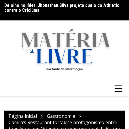
Ir
De olho no líder: Jhonathan Silva projeta duelo do Athletic
Th
para
contra o Criciúma
ap
o
conteúdo
Página inicial
Gastronomia
Camila’s Restaurant fortalece protagonismo entre
brasileiros em Orlando e recebe personalidades em