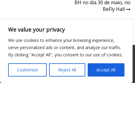
BH no dia 30 de maio, no
de
BeFly Hall
Post
We value your privacy
DEIXE COMENTÁRIO
We use cookies to enhance your browsing experience,
Seu endereço de e-mail não será publicado. Os campos
serve personalized ads or content, and analyze our traffic.
necessários são marcados com *.
We use cookies to ensure that we give you the best
By clicking "Accept All", you consent to our use of cookies.
Comentário
experience on our website. If you continue to use this site we
will assume that you are happy with it.
Customize
Reject All
Accept All
Ok
Nome Completo *
Endereço de e-mail*