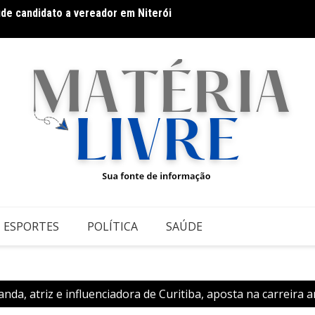
úde candidato a vereador em Niterói
Espla
ESPORTES
POLÍTICA
SAÚDE
nda, atriz e influenciadora de Curitiba, aposta na carreira a