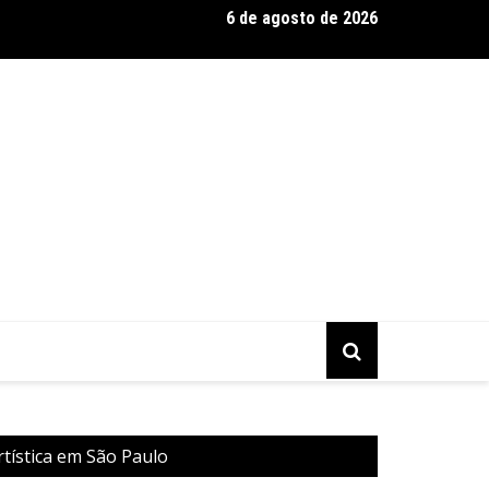
6 de agosto de 2026
nada fica pequena e CÊ TÁ DOIDO FESTIVAL anuncia mudança para
rtística em São Paulo