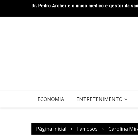
Ir
Dr. Pedro Archer é o único médico e gestor da sa
para
O sucesso começa quando ninguém está vendo
o
conteúdo
ECONOMIA
ENTRETENIMENTO
Página inicial
Famosos
Carolina Mira