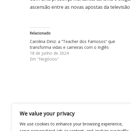
ascensão entre as novas apostas da televisão 
Relacionado
Carolina Diniz: a “Teacher dos Famosos” que
transforma vidas e carreiras com o Inglês
18 de junho de 2024
Em "Negócios"
Navegação
Conheça Nathalia Moreira, a especialista qu
We value your privacy
humano no tratamento nutricional de distúrbi
de
We use cookies to enhance your browsing experience,
Post
serve personalized ads or content, and analyze our traffic.