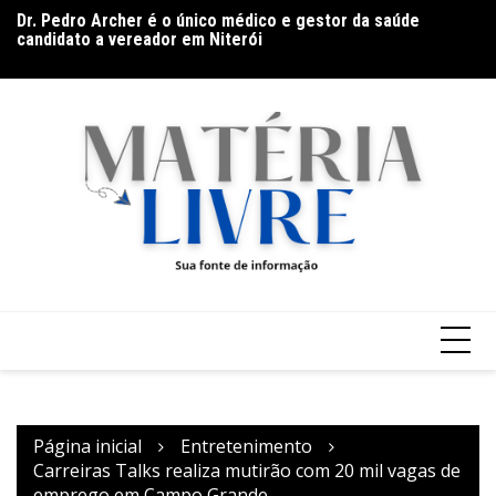
Dr. Pedro Archer é o único médico e gestor da saúde
Ho
candidato a vereador em Niterói
na
Documentário CONTRACENA foi exibido na UFU, no
Grupontapé e no CEU Shopping Park
Página inicial
Entretenimento
Carreiras Talks realiza mutirão com 20 mil vagas de
emprego em Campo Grande