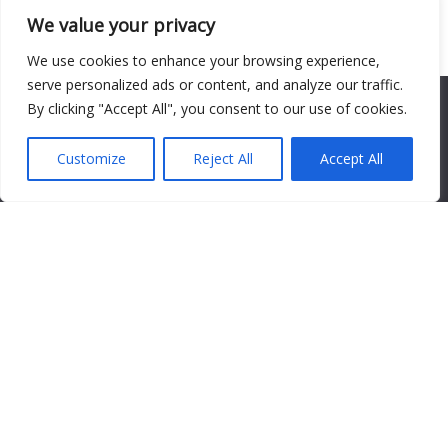
We value your privacy
Nome Completo *
We use cookies to enhance your browsing experience,
serve personalized ads or content, and analyze our traffic.
We use cookies to ensure that we give you the best
By clicking "Accept All", you consent to our use of cookies.
Endereço de e-mail*
experience on our website. If you continue to use this site we
will assume that you are happy with it.
Customize
Reject All
Accept All
Ok
Site
Notifique-me sobre novos comentários por e-mail.
Notifique-me sobre novas publicações por e-mail.