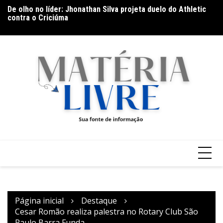
Ir
De olho no líder: Jhonathan Silva projeta duelo do Athletic
Th
para
contra o Criciúma
ap
o
conteúdo
Página inicial
Destaque
Cesar Romão realiza palestra no Rotary Club São
Paulo Barra Funda