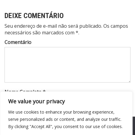
Post
DEIXE COMENTÁRIO
Seu endereço de e-mail não será publicado. Os campos
necessários são marcados com *.
Comentário
Nome Completo *
We value your privacy
We use cookies to enhance your browsing experience,
Endereço de e-mail*
serve personalized ads or content, and analyze our traffic.
We use cookies to ensure that we give you the best
By clicking "Accept All", you consent to our use of cookies.
experience on our website. If you continue to use this site we