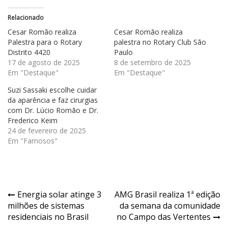
Relacionado
Cesar Romão realiza
Cesar Romão realiza
Palestra para o Rotary
palestra no Rotary Club São
Distrito 4420
Paulo
17 de agosto de 2025
8 de setembro de 2025
Em "Destaque"
Em "Destaque"
Suzi Sassaki escolhe cuidar
da aparência e faz cirurgias
com Dr. Lúcio Romão e Dr.
Frederico Keim
24 de fevereiro de 2025
Em "Famosos"
Navegação
Energia solar atinge 3
AMG Brasil realiza 1ª edição
milhões de sistemas
da semana da comunidade
de
residenciais no Brasil
no Campo das Vertentes