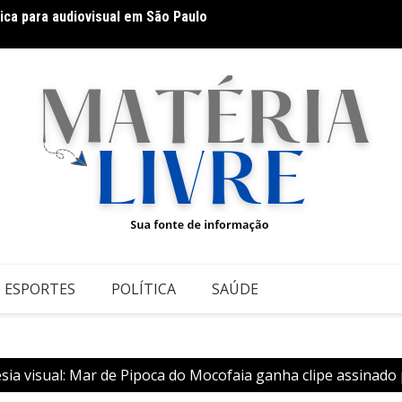
ca para audiovisual em São Paulo
As Hil
Teatr
ESPORTES
POLÍTICA
SAÚDE
ia visual: Mar de Pipoca do Mocofaia ganha clipe assinado 