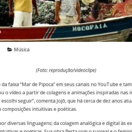
Música
(Foto: reprodução/videoclipe)
ipe da faixa “Mar de Pipoca” em seus canais no YouTube e ta
riou o vídeo a partir de colagens e animações inspiradas nas
scolhi seguir”, comenta Jojô, que há cerca de dez anos atua
composições intuitivas e poéticas.
 por diversas linguagens; da colagem analógica e digital à
itivas e poéticas. Sua obra flerta com o surreal e o femini