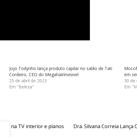
Jojo Todynho lança produto capilar no salão de Tati
Mocofa
Cordeiro, CEO do Megahairinvisivel
em seu
25 de abril de 2023
30 de
Em "Beleza"
Em "M
ncia na TV interior e planos
Dra. Silvana Correia Lança