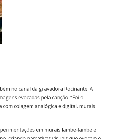
mbém no canal da gravadora Rocinante. A
 imagens evocadas pela canção. “Foi o
 com colagem analógica e digital, murais
s experimentações em murais lambe-lambe e
no, criando narrativas visuais que evocam o