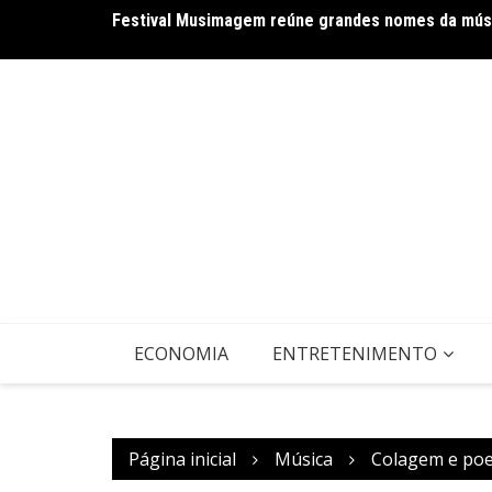
Ir
Festival Musimagem reúne grandes nomes da músi
para
o
conteúdo
ECONOMIA
ENTRETENIMENTO
Página inicial
Música
Colagem e poes