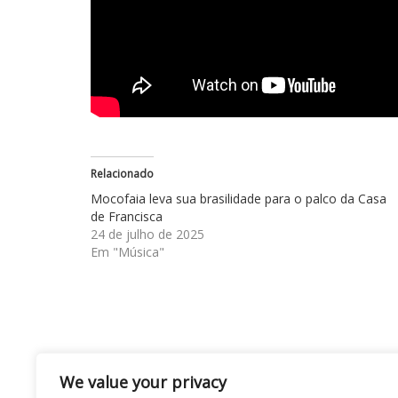
Relacionado
Mocofaia leva sua brasilidade para o palco da Casa
de Francisca
24 de julho de 2025
Em "Música"
Navegação
Eliana Lopes: empresária de sucesso, referê
We value your privacy
de expansão nacional