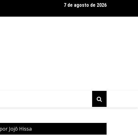
7 de agosto de 2026
árias: Suzy Brasil, Kayete e Karoline Absinto retornam a Belo Ho
o Sesiminas
por Jojô Hissa