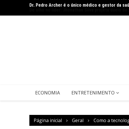
Dr. Pedro Archer é o único médico e gestor da sa
Ir
De olho no líder: Jhonathan Silva projeta duelo do
para
o
conteúdo
ECONOMIA
ENTRETENIMENTO
Página inicial
Geral
Como a tecnolog