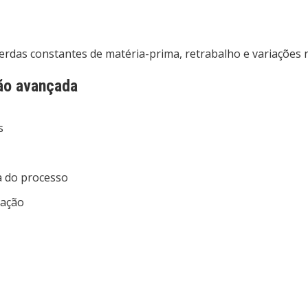
das constantes de matéria-prima, retrabalho e variações na
ão avançada
s
a do processo
iação