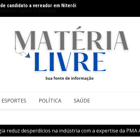
úde candidato a vereador em Niterói
Thiago
 Athletic contra o Criciúma
ESPORTES
POLÍTICA
SAÚDE
ia reduz desperdícios na indústria com a expertise da PM