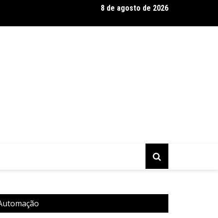
8 de agosto de 2026
 Silva se destaca como expert em extensão capilar e aposta na 
A Automação