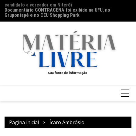
Ir
Documentário CONTRACENA foi exibido na UFU, no
Ho
para
Grupontapé e no CEU Shopping Park
na
o
conteúdo
Página inicial
Ícaro Ambrósio