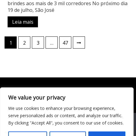
brindes aos mais de 3 mil corredores No próximo dia
19 de julho, São José
Leia mais
Paginação
1
2
3
…
47
de
posts
We value your privacy
Todo conteúdo publicado neste portal, incluindo textos,
imagens, vídeos, áudios, gráficos e outros materiais, é de
We use cookies to enhance your browsing experience,
responsabilidade do autor. © 2020 - 2024 Todos os direitos
reservados ao site Matéria Livre Royale News by
serve personalized ads or content, and analyze our traffic.
Themebeez
We use cookies to ensure that we give you the best
By clicking "Accept All", you consent to our use of cookies.
experience on our website. If you continue to use this site we
Economia
will assume that you are happy with it.
Entretenimento