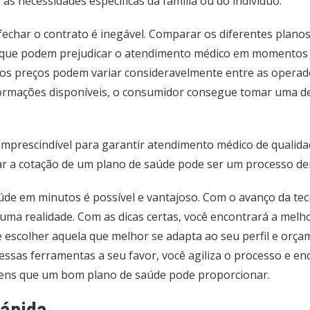
s necessidades específicas da família ou do indivíduo.
echar o contrato é inegável. Comparar os diferentes planos
s, que podem prejudicar o atendimento médico em momentos d
ue os preços podem variar consideravelmente entre as oper
nformações disponíveis, o consumidor consegue tomar uma d
imprescindível para garantir atendimento médico de qualida
zar a cotação de um plano de saúde pode ser um processo d
úde em minutos é possível e vantajoso. Com o avanço da tec
 uma realidade. Com as dicas certas, você encontrará a melh
 escolher aquela que melhor se adapta ao seu perfil e orça
ssas ferramentas a seu favor, você agiliza o processo e en
agens que um bom plano de saúde pode proporcionar.
rápida