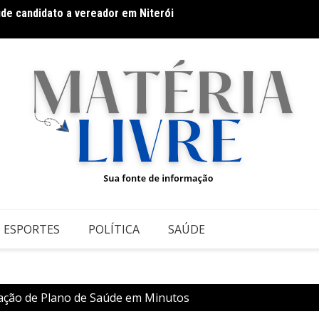
úde candidato a vereador em Niterói
Fitnes
o: pequenas atitudes que fazem grande diferença
ESPORTES
POLÍTICA
SAÚDE
ação de Plano de Saúde em Minutos