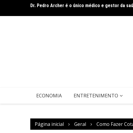
Dr. Pedro Archer é o único médico e gestor da sa
Ir
Envelhecimento e cuidado consciente e humanizad
para
o
conteúdo
ECONOMIA
ENTRETENIMENTO
Página inicial
Geral
Como Fazer Cot