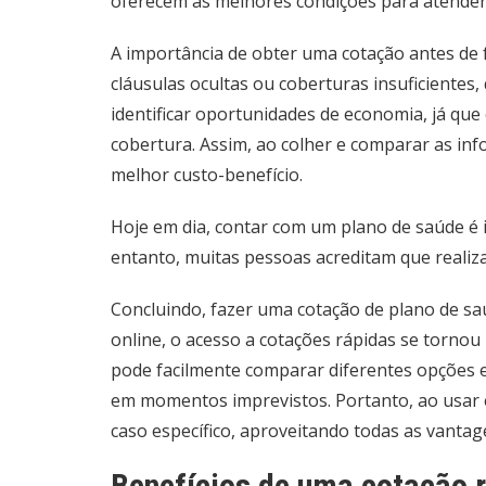
oferecem as melhores condições para atender à
A importância de obter uma cotação antes de f
cláusulas ocultas ou coberturas insuficiente
identificar oportunidades de economia, já q
cobertura. Assim, ao colher e comparar as i
melhor custo-benefício.
Hoje em dia, contar com um plano de saúde é 
entanto, muitas pessoas acreditam que reali
Concluindo, fazer uma cotação de plano de sa
online, o acesso a cotações rápidas se tornou
pode facilmente comparar diferentes opções e
em momentos imprevistos. Portanto, ao usar e
caso específico, aproveitando todas as vant
Benefícios de uma cotação 