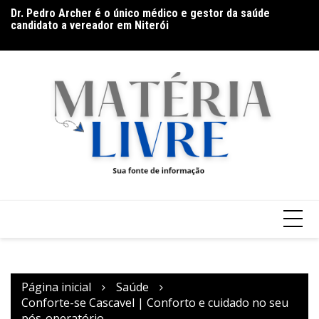
Ir
Dr. Pedro Archer é o único médico e gestor da saúde
Ba
para
candidato a vereador em Niterói
Go
o
(9
conteúdo
Página inicial
Saúde
Conforte-se Cascavel | Conforto e cuidado no seu
pós-operatório