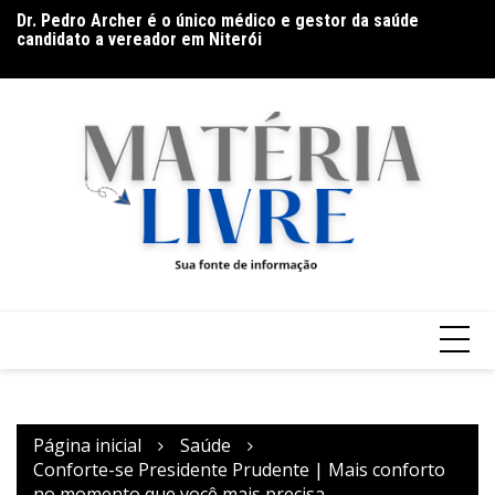
Ir
u
Dr. Pedro Archer é o único médico e gestor da saúde
F
para
candidato a vereador em Niterói
au
o
conteúdo
Página inicial
Saúde
Conforte-se Presidente Prudente | Mais conforto
no momento que você mais precisa