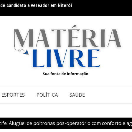
úde candidato a vereador em Niterói
Docum
ESPORTES
POLÍTICA
SAÚDE
ife: Aluguel de poltronas pós-operatório com conforto e ag