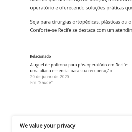
operatório e oferecendo soluções práticas qu
Seja para cirurgias ortopédicas, plásticas o
Conforte-se
Recife
se destaca com um atendim
Relacionado
Aluguel de poltrona para pós-operatório em Recife:
uma aliada essencial para sua recuperação
20 de junho de 2025
Em "Saúde"
Navegação
Mariana Palombo celebra novos projetos e 
We value your privacy
mais recente música
de