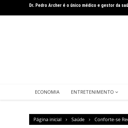
Ir
rasileiro
Dr. Pedro Archer é o único médico e gestor da sa
para
o
conteúdo
ECONOMIA
ENTRETENIMENTO
Página inicial
Saúde
Conforte-se Rec