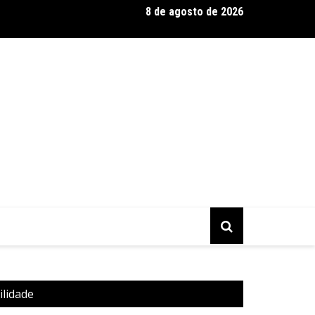
8 de agosto de 2026
entário CONTRACENA foi exibido na UFU, no Grupontapé e no CE
ilidade