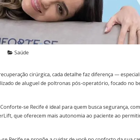
Saúde
cuperação cirúrgica, cada detalhe faz diferença — especia
lizado de aluguel de poltronas pós-operatório, focado no b
a
Conforte-se Recife
é ideal para quem busca segurança, com
rLift, que oferecem mais autonomia ao paciente ao permitir
-se Recife
se propõe a cuidar de você no conforto da sua c