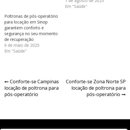
1 de agosto de 2025
Em "Saúde"
Poltronas de pós-operatório
para locação em Sinop
garantem conforto e
segurança no seu momento
de recuperação
6 de maio de 2025
Em "Saúde"
Navegação
Conforte-se Campinas
Conforte-se Zona Norte SP
locação de poltrona para
locação de poltrona para
de
pós-operatório
pós-operatório
Post