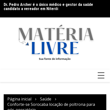
Ir
es
Dr. Pedro Archer é o único médico e gestor da saúde
De
para
s
candidato a vereador em Niterói
co
o
conteúdo
Página inicial
Saúde
Conforte-se Sorocaba locação de poltrona para
pós-operatório