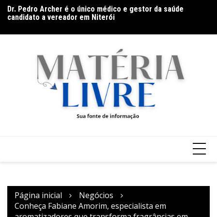
Dr. Pedro Archer é o único médico e gestor da saúde
Ir
Th
candidato a vereador em Niterói
para
ap
De olho no líder: Jhonathan Silva projeta duelo do Athletic
o
contra o Criciúma
conteúdo
Página inicial
Negócios
Conheça Fabiane Amorim, especialista em
aromatizadores que transforma fragrâncias em