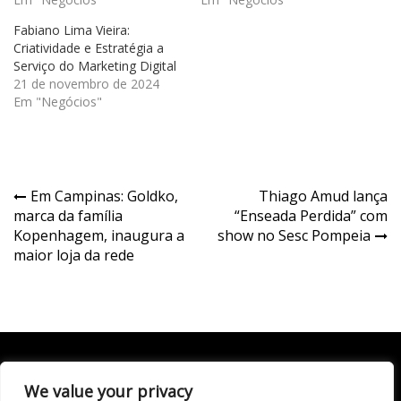
Fabiano Lima Vieira:
Criatividade e Estratégia a
Serviço do Marketing Digital
21 de novembro de 2024
Em "Negócios"
Navegação
Em Campinas: Goldko,
Thiago Amud lança
marca da família
“Enseada Perdida” com
de
Kopenhagem, inaugura a
show no Sesc Pompeia
Post
maior loja da rede
We value your privacy
Todo conteúdo publicado neste portal, incluindo textos,