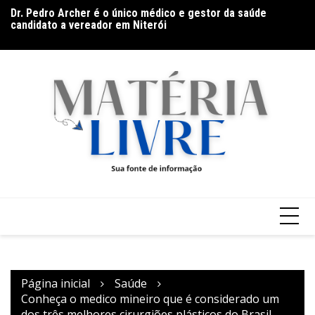
Ir
Dr. Pedro Archer é o único médico e gestor da saúde
Al
para
candidato a vereador em Niterói
di
Esplanada fica pequena e CÊ TÁ DOIDO FESTIVAL anuncia
o
mudança para o gramado do Mineirão
conteúdo
Página inicial
Saúde
Conheça o medico mineiro que é considerado um
dos três melhores cirurgiões plásticos do Brasil