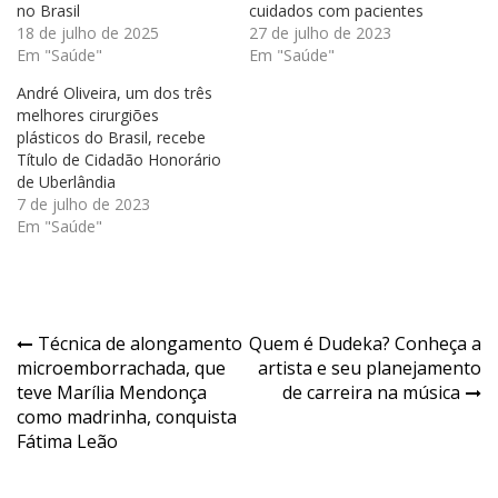
no Brasil
cuidados com pacientes
18 de julho de 2025
27 de julho de 2023
Em "Saúde"
Em "Saúde"
André Oliveira, um dos três
melhores cirurgiões
plásticos do Brasil, recebe
Título de Cidadão Honorário
de Uberlândia
7 de julho de 2023
Em "Saúde"
Navegação
Técnica de alongamento
Quem é Dudeka? Conheça a
microemborrachada, que
artista e seu planejamento
de
teve Marília Mendonça
de carreira na música
Post
como madrinha, conquista
Fátima Leão