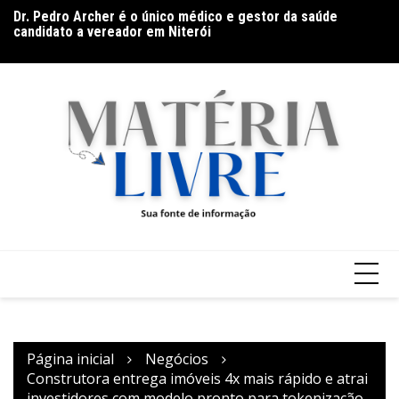
Ir
Dr. Pedro Archer é o único médico e gestor da saúde
En
para
candidato a vereador em Niterói
pe
o
conteúdo
Página inicial
Negócios
Construtora entrega imóveis 4x mais rápido e atrai
investidores com modelo pronto para tokenização