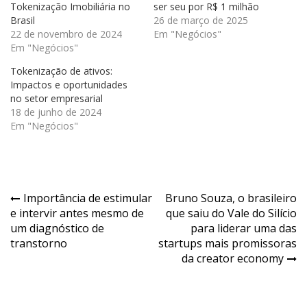
Tokenização Imobiliária no
ser seu por R$ 1 milhão
Brasil
26 de março de 2025
22 de novembro de 2024
Em "Negócios"
Em "Negócios"
Tokenização de ativos:
Impactos e oportunidades
no setor empresarial
18 de junho de 2024
Em "Negócios"
Navegação
Importância de estimular
Bruno Souza, o brasileiro
e intervir antes mesmo de
que saiu do Vale do Silício
de
um diagnóstico de
para liderar uma das
Post
transtorno
startups mais promissoras
da creator economy