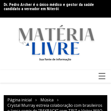
Dr. Pedro Archer é o único médico e gestor da saúde
Ir
Es
candidato a vereador em Niterói
O sucesso começa quando ninguém está vendo
para
m
o
conteúdo
Página inicial
Música
Crystal Murray estreia colaboração com brasileiros
e lança remix de “PAYBACK” com TRIZ e Victor WAO