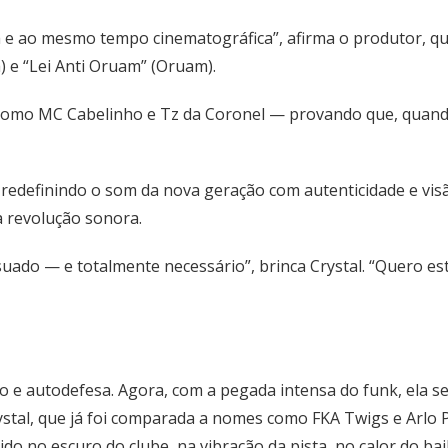
ua e ao mesmo tempo cinematográfica”, afirma o produtor, 
) e “Lei Anti Oruam” (Oruam).
como MC Cabelinho e Tz da Coronel — provando que, quando 
redefinindo o som da nova geração com autenticidade e visão
a revolução sonora.
 suado — e totalmente necessário”, brinca Crystal. “Quero es
 autodefesa. Agora, com a pegada intensa do funk, ela se 
rystal, que já foi comparada a nomes como FKA Twigs e Arlo 
vido no escuro do clube, na vibração da pista, no calor do bail