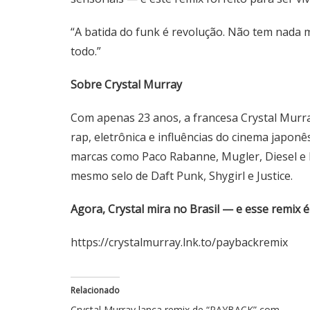
“A batida do funk é revolução. Não tem nada ma
todo.”
Sobre Crystal Murray
Com apenas 23 anos, a francesa Crystal Murra
rap, eletrônica e influências do cinema japon
marcas como Paco Rabanne, Mugler, Diesel e M
mesmo selo de Daft Punk, Shygirl e Justice.
Agora, Crystal mira no Brasil — e esse remix 
https://crystalmurray.lnk.to/paybackremix
Relacionado
Crystal Murray lança remix de “PAYBACK” com