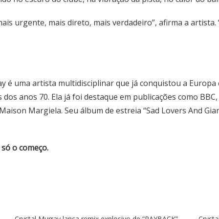
is urgente, mais direto, mais verdadeiro”, afirma a artista.
y é uma artista multidisciplinar que já conquistou a Europ
ês dos anos 70. Ela já foi destaque em publicações como BBC
aison Margiela. Seu álbum de estreia “Sad Lovers And Gian
é só o começo.
Crystal Murray lança remix explosivo de “PAYBACK”
Crysta