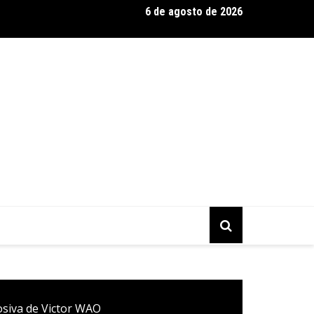
6 de agosto de 2026
a Murilo Castro promove curso sobre a História da Arte Brasilei
mporânea
losiva de Victor WAO