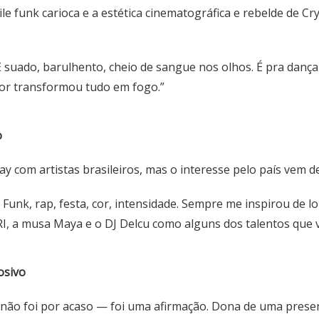
e funk carioca e a estética cinematográfica e rebelde de Cry
suado, barulhento, cheio de sangue nos olhos. É pra dançar, p
ctor transformou tudo em fogo.”
o
y com artistas brasileiros, mas o interesse pelo país vem d
 Funk, rap, festa, cor, intensidade. Sempre me inspirou de 
RI, a musa Maya e o DJ Delcu como alguns dos talentos qu
osivo
 não foi por acaso — foi uma afirmação. Dona de uma prese