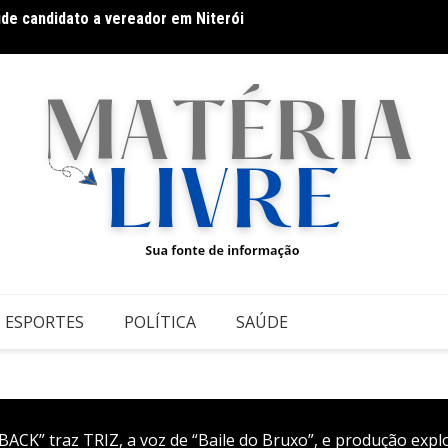
úde candidato a vereador em Niterói
Galeri
datos ao Governo da Bahia para mais de 300 cidades neste
conte
ESPORTES
POLÍTICA
SAÚDE
YBACK” traz TRIZ, a voz de “Baile do Bruxo”, e produção exp