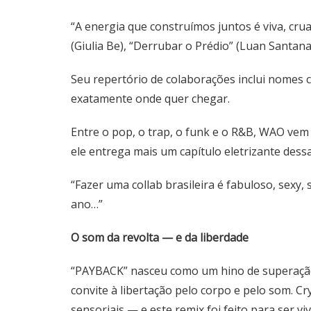
“A energia que construímos juntos é viva, cr
(Giulia Be), “Derrubar o Prédio” (Luan Santana
Seu repertório de colaborações inclui nomes 
exatamente onde quer chegar.
Entre o pop, o trap, o funk e o R&B, WAO vem 
ele entrega mais um capítulo eletrizante dess
“Fazer uma collab brasileira é fabuloso, sexy,
ano…”
O som da revolta — e da liberdade
“PAYBACK” nasceu como um hino de superação e
convite à libertação pelo corpo e pelo som. C
sensoriais — e este remix foi feito para ser vi