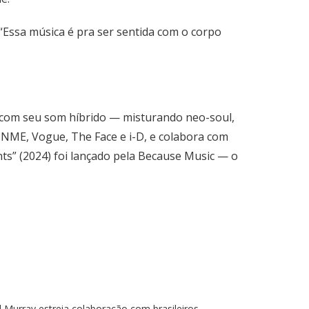
 “Essa música é pra ser sentida com o corpo
a com seu som híbrido — misturando neo-soul,
, NME, Vogue, The Face e i-D, e colabora com
ts” (2024) foi lançado pela Because Music — o
l Murray estreia colaboração com brasileiros