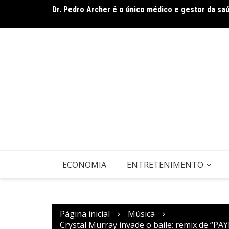
Dr. Pedro Archer é o único médico e gestor da sa
Ir
Band Bahia realiza tradicional debate entre candi
para
domingo (9)
o
conteúdo
ECONOMIA
ENTRETENIMENTO
Página inicial
Música
Crystal Murray invade o baile: remix de “PA