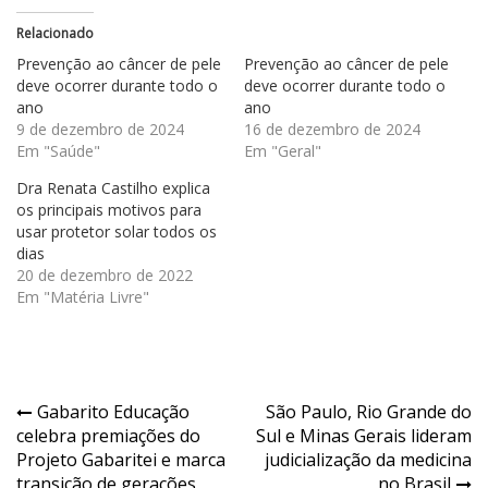
Relacionado
Prevenção ao câncer de pele
Prevenção ao câncer de pele
deve ocorrer durante todo o
deve ocorrer durante todo o
ano
ano
9 de dezembro de 2024
16 de dezembro de 2024
Em "Saúde"
Em "Geral"
Dra Renata Castilho explica
os principais motivos para
usar protetor solar todos os
dias
20 de dezembro de 2022
Em "Matéria Livre"
Navegação
Gabarito Educação
São Paulo, Rio Grande do
celebra premiações do
Sul e Minas Gerais lideram
de
Projeto Gabaritei e marca
judicialização da medicina
transição de gerações
no Brasil