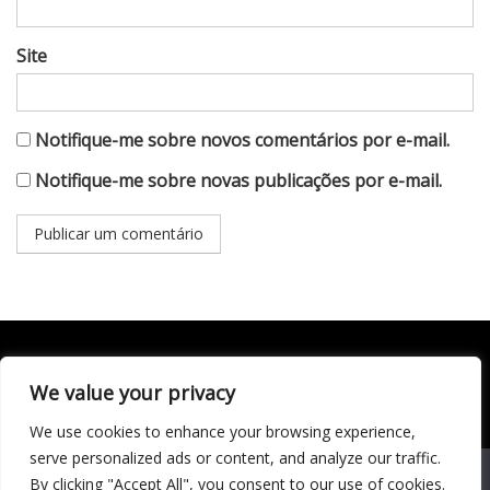
Site
Notifique-me sobre novos comentários por e-mail.
Notifique-me sobre novas publicações por e-mail.
We value your privacy
Todo conteúdo publicado neste portal, incluindo textos,
imagens, vídeos, áudios, gráficos e outros materiais, é de
We use cookies to enhance your browsing experience,
responsabilidade do autor. © 2020 - 2024 Todos os direitos
reservados ao site Matéria Livre Royale News by
serve personalized ads or content, and analyze our traffic.
Themebeez
We use cookies to ensure that we give you the best
By clicking "Accept All", you consent to our use of cookies.