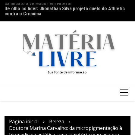
candidato a vereador em Niterói
Ir
De olho no líder: Jhonathan Silva projeta duelo do Athletic
Th
para
contra o Criciúma
ap
o
conteúdo
Página inicial
Beleza
Doutora Marina Carvalho: da micropigmentação à
biomedicina estética, uma trajetória marcada por