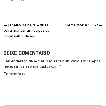
Em "Negócios"
Navegação
Janeiro na neve – dicas
Elementor #43462
para manter as roupas de
de
esqui como novas
Post
DEIXE COMENTÁRIO
Seu endereço de e-mail não será publicado. Os campos
necessários são marcados com *.
Comentário