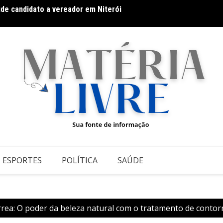
úde candidato a vereador em Niterói
Docum
ESPORTES
POLÍTICA
SAÚDE
rrea: O poder da beleza natural com o tratamento de contor