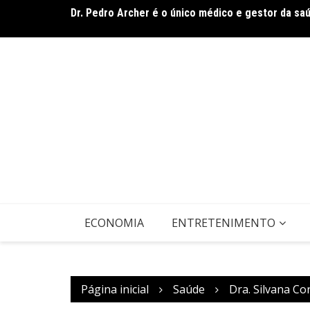
Ir
rasileiro
Dr. Pedro Archer é o único médico e gestor da sa
para
o
conteúdo
ECONOMIA
ENTRETENIMENTO
Página inicial
Saúde
Dra. Silvana Co