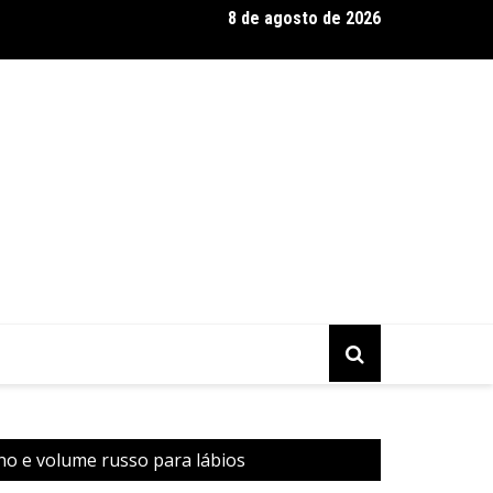
8 de agosto de 2026
entário CONTRACENA foi exibido na UFU, no Grupontapé e no CE
no e volume russo para lábios