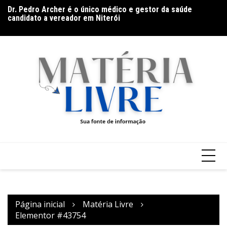
Dr. Pedro Archer é o único médico e gestor da saúde
En
candidato a vereador em Niterói
pe
Página inicial
Matéria Livre
Elementor #43754