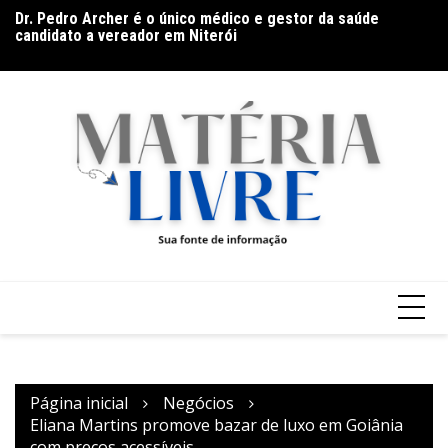
Ir
Dr. Pedro Archer é o único médico e gestor da saúde
D
para
candidato a vereador em Niterói
Gr
o
conteúdo
Página inicial
Negócios
Eliana Martins promove bazar de luxo em Goiânia
com preços acessíveis