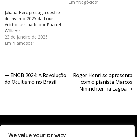
Em "Negócios"
Juliana Herc prestigia desfile
de inverno 2025 da Louis
Vuitton assinado por Pharrell
Williams
23 de janeiro de 2025
Em "Famosos"
Navegação
ENOB 2024: A Revolução
Roger Henri se apresenta
do Ocultismo no Brasil
com o pianista Marcos
de
Nimrichter na Lagoa
Post
We value your privacy
Todo conteúdo publicado neste portal, incluindo textos,