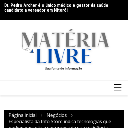
Ir
Dr. Pedro Archer é o único médico e gestor da saúde
Fi
para
candidato a vereador em Niterói
Envelhecimento e cuidado consciente e humanizado:
o
pequenas atitudes que fazem grande diferença
conteúdo
Página inicial
Negócios
Especialista da Info Store indica tecnologias que
podem garantir a segurança da sua residência