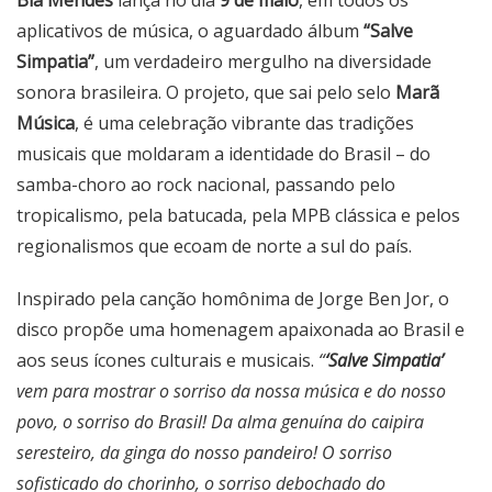
Bia Mendes
lança no dia
9 de maio
, em todos os
aplicativos de música, o aguardado álbum
“Salve
Simpatia”
, um verdadeiro mergulho na diversidade
sonora brasileira. O projeto, que sai pelo selo
Marã
Música
, é uma celebração vibrante das tradições
musicais que moldaram a identidade do Brasil – do
samba-choro ao rock nacional, passando pelo
tropicalismo, pela batucada, pela MPB clássica e pelos
regionalismos que ecoam de norte a sul do país.
Inspirado pela canção homônima de Jorge Ben Jor, o
disco propõe uma homenagem apaixonada ao Brasil e
aos seus ícones culturais e musicais.
“
‘Salve Simpatia’
vem para mostrar o sorriso da nossa música e do nosso
povo, o sorriso do Brasil! Da alma genuína do caipira
seresteiro, da ginga do nosso pandeiro! O sorriso
sofisticado do chorinho, o sorriso debochado do