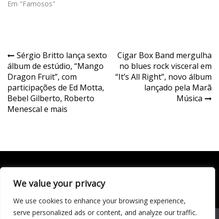
Em "Famosos"
Navegação
Sérgio Britto lança sexto
Cigar Box Band mergulha
álbum de estúdio, “Mango
no blues rock visceral em
de
Dragon Fruit”, com
“It’s All Right”, novo álbum
Post
participações de Ed Motta,
lançado pela Marã
Bebel Gilberto, Roberto
Música
Menescal e mais
We value your privacy
Todo conteúdo publicado neste portal, incluindo textos,
imagens, vídeos, áudios, gráficos e outros materiais, é de
We use cookies to enhance your browsing experience,
responsabilidade do autor. © 2020 - 2024 Todos os direitos
reservados ao site Matéria Livre Royale News by
serve personalized ads or content, and analyze our traffic.
Themebeez