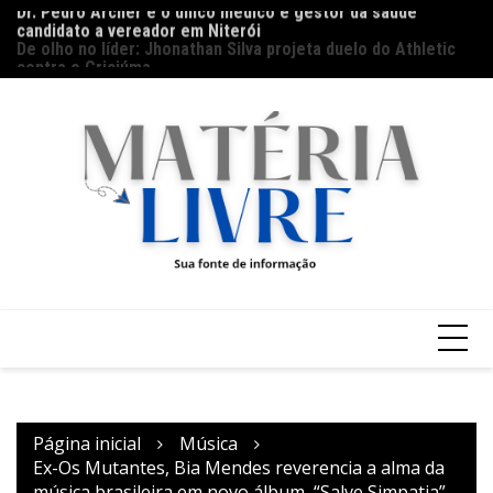
candidato a vereador em Niterói
Ir
Th
De olho no líder: Jhonathan Silva projeta duelo do Athletic
para
ap
contra o Criciúma
o
conteúdo
Página inicial
Música
Ex-Os Mutantes, Bia Mendes reverencia a alma da
música brasileira em novo álbum, “Salve Simpatia”