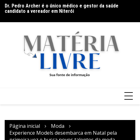
Ir
Dr. Pedro Archer é o único médico e gestor da saúde
Ba
para
candidato a vereador em Niterói
Go
o
(9
conteúdo
Página inicial
Moda
Experience Models desembarca em Natal pela
primeira vez e busca novos talentos da moda