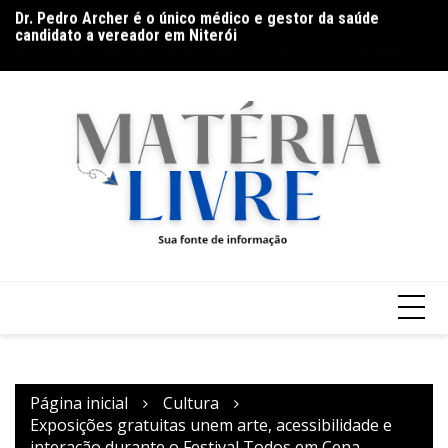
Ir
candidato a vereador em Niterói
Th
De olho no líder: Jhonathan Silva projeta duelo do Athletic
para
ap
contra o Criciúma
o
conteúdo
Página inicial
Cultura
Exposições gratuitas unem arte, acessibilidade e
interação durante o Festival Todos em Cena