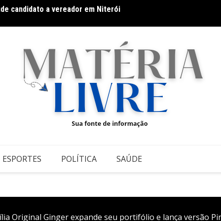
datos ao Governo da Bahia para mais de 300 cidades neste
Galeri
conte
ESPORTES
POLÍTICA
SAÚDE
 Original Ginger expande seu portifólio e lança versão P