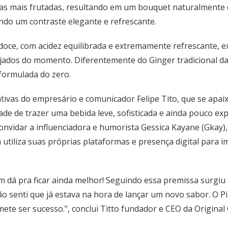
s mais frutadas, resultando em um bouquet naturalmente doc
iando um contraste elegante e refrescante.
 doce, com acidez equilibrada e extremamente refrescante,
dos do momento. Diferentemente do Ginger tradicional da 
formulada do zero.
iativas do empresário e comunicador Felipe Tito, que se ap
de de trazer uma bebida leve, sofisticada e ainda pouco ex
onvidar a influenciadora e humorista Gessica Kayane (Gkay)
utiliza suas próprias plataformas e presença digital para 
 dá pra ficar ainda melhor! Seguindo essa premissa surgiu a
tão senti que já estava na hora de lançar um novo sabor. 
ete ser sucesso.”, conclui Titto fundador e CEO da Original 