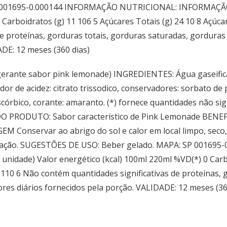
 001695-0.000144 INFORMAÇÃO NUTRICIONAL: INFORMAÇÃO
Carboidratos (g) 11 106 5 Açúcares Totais (g) 24 10 8 Açúca
e proteínas, gorduras totais, gorduras saturadas, gorduras t
ADE: 12 meses (360 dias)
erante sabor pink lemonade) INGREDIENTES: Água gaseifica
lador de acidez: citrato trissodico, conservadores: sorbato d
scórbico, corante: amaranto. (*) fornece quantidades não si
 DO PRODUTO: Sabor característico de Pink Lemonade BENEF
onservar ao abrigo do sol e calor em local limpo, seco, a
igeração. SUGESTÕES DE USO: Beber gelado. MAPA: SP 0016
ade) Valor energético (kcal) 100ml 220ml %VD(*) 0 Carboid
0 110 6 Não contém quantidades significativas de proteínas,
lores diários fornecidos pela porção. VALIDADE: 12 meses (36