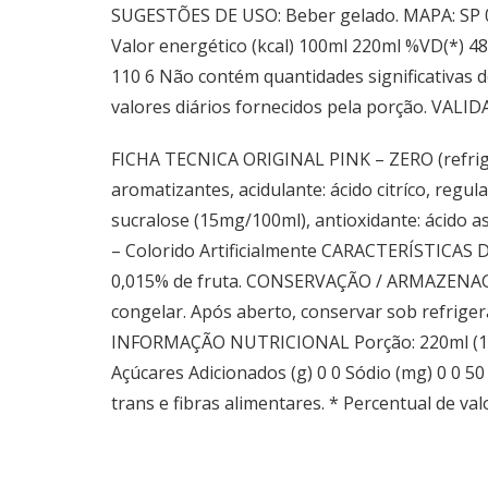
SUGESTÕES DE USO: Beber gelado. MAPA: SP
Valor energético (kcal) 100ml 220ml %VD(*) 48 
110 6 Não contém quantidades significativas d
valores diários fornecidos pela porção. VALID
FICHA TECNICA ORIGINAL PINK – ZERO (refrig
aromatizantes, acidulante: ácido citríco, regu
sucralose (15mg/100ml), antioxidante: ácido a
– Colorido Artificialmente CARACTERÍSTICAS
0,015% de fruta. CONSERVAÇÃO / ARMAZENAGEM C
congelar. Após aberto, conservar sob refr
INFORMAÇÃO NUTRICIONAL Porção: 220ml (1 unid
Açúcares Adicionados (g) 0 0 Sódio (mg) 0 0 5
trans e fibras alimentares. * Percentual de va