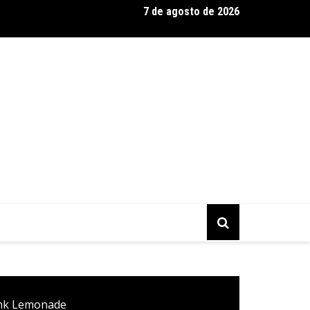
7 de agosto de 2026
a Murilo Castro promove curso sobre a História da Arte Brasilei
mporânea
ink Lemonade