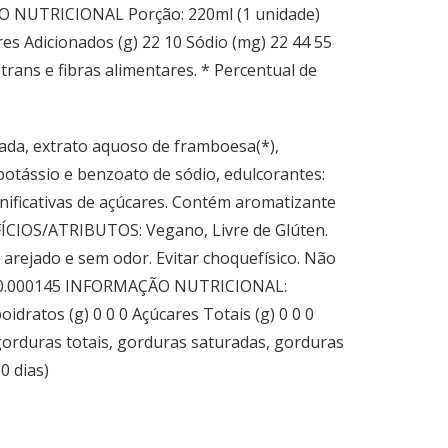
 NUTRICIONAL Porção: 220ml (1 unidade)
res Adicionados (g) 22 10 Sódio (mg) 22 44 55
rans e fibras alimentares. * Percentual de
da, extrato aquoso de framboesa(*),
e potássio e benzoato de sódio, edulcorantes:
gnificativas de açúcares. Contém aromatizante
ÍCIOS/ATRIBUTOS: Vegano, Livre de Glúten.
rejado e sem odor. Evitar choquefísico. Não
95-0.000145 INFORMAÇÃO NUTRICIONAL:
ratos (g) 0 0 0 Açúcares Totais (g) 0 0 0
 gorduras totais, gorduras saturadas, gorduras
0 dias)