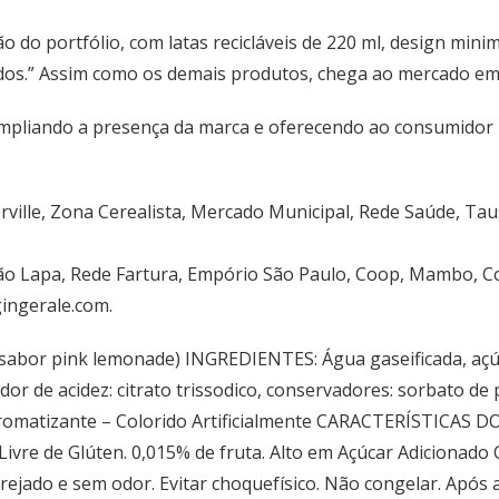
do portfólio, com latas recicláveis de 220 ml, design minim
s.” Assim como os demais produtos, chega ao mercado em du
ampliando a presença da marca e oferecendo ao consumidor 
rville, Zona Cerealista, Mercado Municipal, Rede Saúde, Ta
lão Lapa, Rede Fartura, Empório São Paulo, Coop, Mambo, C
ingerale.com.
abor pink lemonade) INGREDIENTES: Água gaseificada, açú
ador de acidez: citrato trissodico, conservadores: sorbato de
aromatizante – Colorido Artificialmente CARACTERÍSTICAS D
vre de Glúten. 0,015% de fruta. Alto em Açúcar Adicio
 arejado e sem odor. Evitar choquefísico. Não congelar. Após