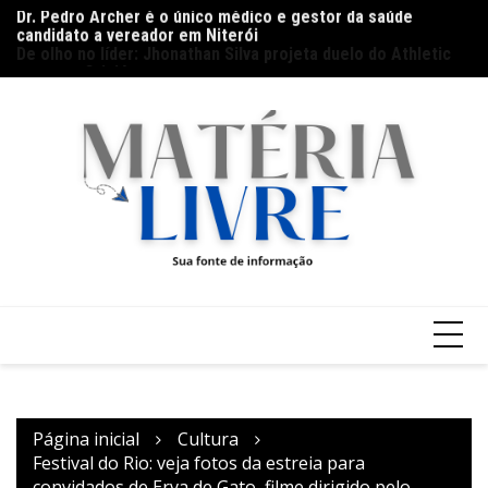
Ir
candidato a vereador em Niterói
Th
De olho no líder: Jhonathan Silva projeta duelo do Athletic
para
ap
contra o Criciúma
o
conteúdo
Página inicial
Cultura
Festival do Rio: veja fotos da estreia para
convidados de Erva de Gato, filme dirigido pelo