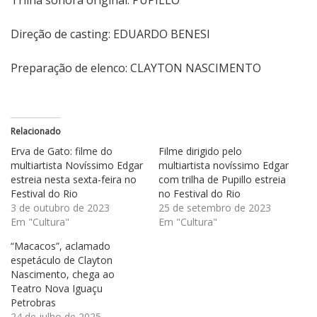
Trilha sonora original: PUPILLO
Direção de casting: EDUARDO BENESI
Preparação de elenco: CLAYTON NASCIMENTO
Relacionado
Erva de Gato: filme do
Filme dirigido pelo
multiartista Novíssimo Edgar
multiartista novíssimo Edgar
estreia nesta sexta-feira no
com trilha de Pupillo estreia
Festival do Rio
no Festival do Rio
3 de outubro de 2023
25 de setembro de 2023
Em "Cultura"
Em "Cultura"
“Macacos”, aclamado
espetáculo de Clayton
Nascimento, chega ao
Teatro Nova Iguaçu
Petrobras
24 de julho de 2025