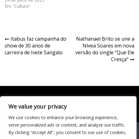
Em "Cultura"
Navegação
Itabus faz campanha do
Nathanael Brito se une a
show de 30 anos de
Nívea Soares em nova
de
carreira de Ivete Sangalo
versão do single “Que Ele
Post
Cresça”
We value your privacy
Todo conteúdo publicado neste portal, incluindo textos,
imagens, vídeos, áudios, gráficos e outros materiais, é de
We use cookies to enhance your browsing experience,
responsabilidade do autor. © 2020 - 2024 Todos os direitos
reservados ao site Matéria Livre Royale News by
serve personalized ads or content, and analyze our traffic.
Themebeez
We use cookies to ensure that we give you the best
By clicking "Accept All", you consent to our use of cookies.
experience on our website. If you continue to use this site we
Economia