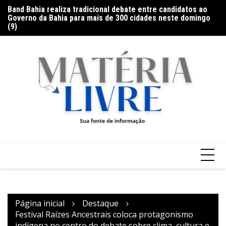
Ir
Band Bahia realiza tradicional debate entre candidatos ao
Ga
para
Governo da Bahia para mais de 300 cidades neste domingo
Ar
o
(9)
conteúdo
Página inicial
Destaque
Festival Raízes Ancestrais coloca protagonismo
indígena no centro do debate sobre clima, cultura e