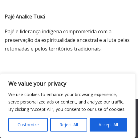
Pajé Analice Tuxá
Pajé e liderança indígena comprometida com a
preservação da espiritualidade ancestral e a luta pelas
retomadas e pelos territórios tradicionais.
Mãe Efigênia do Kilombo Manzo
We value your privacy
Importante liderança religiosa e comunitária de matriz
We use cookies to enhance your browsing experience,
africana, referência histórica no enfrentamento ao
serve personalized ads or content, and analyze our traffic.
We use cookies to ensure that we give you the best
By clicking "Accept All", you consent to our use of cookies.
racismo religioso e na defesa dos territórios
experience on our website. If you continue to use this site we
tradicionais negros.
will assume that you are happy with it.
Customize
Reject All
Accept All
Ok