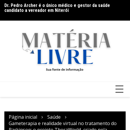
Ir
Dr. Pedro Archer é o único médico e gestor da saúde
Ba
para
candidato a vereador em Niterói
Go
o
(9
conteúdo
Página inicial
Saúde
Gameterapia e realidade virtual no tratamento do
Parkinson: o projeto TheraWorld, criado pela