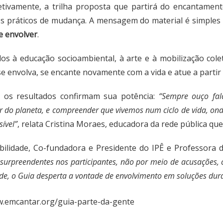
oletivamente, a trilha proposta que partirá do encantame
hos práticos de mudança. A mensagem do material é simple
e envolver
.
dos à educação socioambiental, à arte e à mobilização col
e envolva, se encante novamente com a vida e atue a parti
e os resultados confirmam sua potência:
“Sempre ouço fal
 do planeta, e compreender que vivemos num ciclo de vida, ond
sível”
, relata Cristina Moraes, educadora da rede pública que 
ilidade, Co-fundadora e Presidente do IPÊ e Professora 
 surpreendentes nos participantes, não por meio de acusações, 
dade, o Guia desperta a vontade de envolvimento em soluções du
w.emcantar.org/guia-parte-da-gente