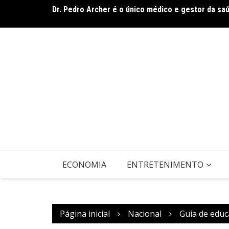
Dr. Pedro Archer é o único médico e gestor da sa
Ir
De olho no líder: Jhonathan Silva projeta duelo do
para
o
conteúdo
ECONOMIA
ENTRETENIMENTO
Página inicial
Nacional
Guia de educ