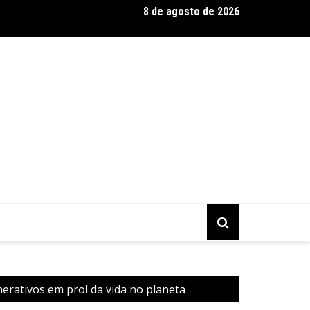
8 de agosto de 2026
 Silva se destaca como expert em extensão capilar e aposta na 
erativos em prol da vida no planeta