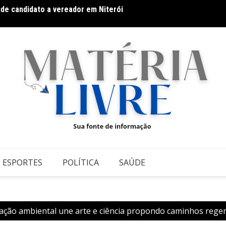
úde candidato a vereador em Niterói
Thiago
 Athletic contra o Criciúma
ESPORTES
POLÍTICA
SAÚDE
ação ambiental une arte e ciência propondo caminhos regen