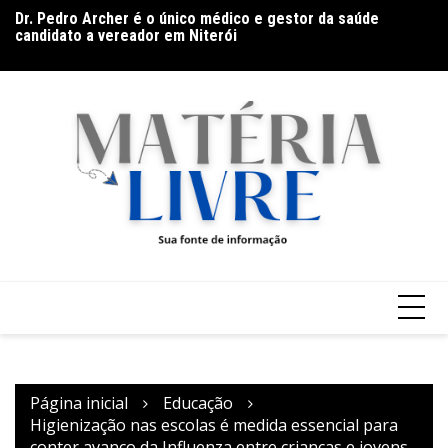
Ir
Dr. Pedro Archer é o único médico e gestor da saúde
Th
para
candidato a vereador em Niterói
ap
De olho no líder: Jhonathan Silva projeta duelo do Athletic
o
contra o Criciúma
conteúdo
Página inicial
Educação
Higienização nas escolas é medida essencial para
conter avanço da Influenza entre crianças e jovens