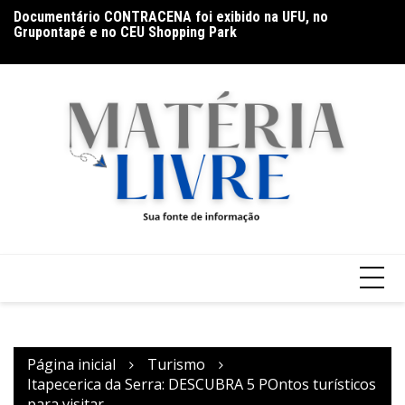
Ir
Documentário CONTRACENA foi exibido na UFU, no
Ho
para
Grupontapé e no CEU Shopping Park
na
o
conteúdo
Página inicial
Turismo
Itapecerica da Serra: DESCUBRA 5 POntos turísticos
para visitar