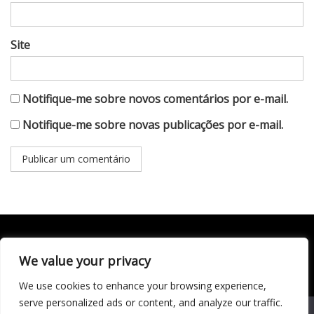
Site
Notifique-me sobre novos comentários por e-mail.
Notifique-me sobre novas publicações por e-mail.
We value your privacy
Todo conteúdo publicado neste portal, incluindo textos,
imagens, vídeos, áudios, gráficos e outros materiais, é de
We use cookies to enhance your browsing experience,
responsabilidade do autor. © 2020 - 2024 Todos os direitos
reservados ao site Matéria Livre Royale News by
serve personalized ads or content, and analyze our traffic.
Themebeez