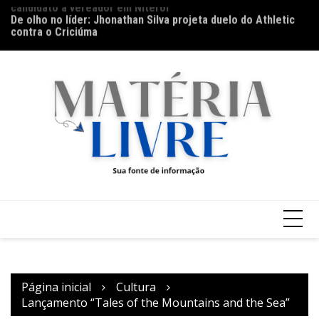
candidato a vereador em Niterói
Ir
Th
De olho no líder: Jhonathan Silva projeta duelo do Athletic
para
ap
contra o Criciúma
o
conteúdo
Página inicial
Cultura
Lançamento “Tales of the Mountains and the Sea”