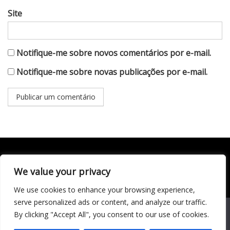
Site
Notifique-me sobre novos comentários por e-mail.
Notifique-me sobre novas publicações por e-mail.
We value your privacy
Todo conteúdo publicado neste portal, incluindo textos,
imagens, vídeos, áudios, gráficos e outros materiais, é de
We use cookies to enhance your browsing experience,
responsabilidade do autor. © 2020 - 2024 Todos os direitos
reservados ao site Matéria Livre Royale News by
serve personalized ads or content, and analyze our traffic.
Themebeez
We use cookies to ensure that we give you the best
By clicking "Accept All", you consent to our use of cookies.
experience on our website. If you continue to use this site we
Economia