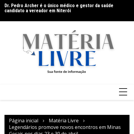
Ir
candidato a vereador em Niterói
F
para
Alerta de malas prontas: Hot Beach encerra Resort Week
au
com live especial e descontos de até 30%
o
conteúdo
Página inicial
Matéria Livre
Legendários promove novos encontros em Minas
Gerais nos dias 23 e 30 de abril