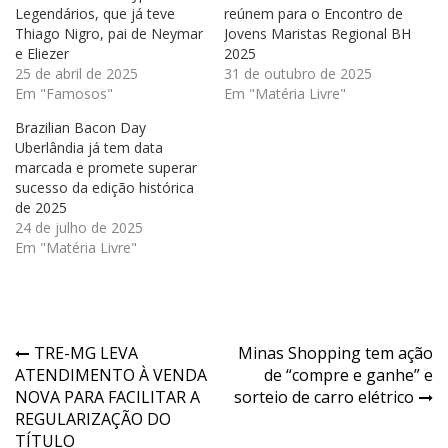
Legendários, que já teve
reúnem para o Encontro de
Thiago Nigro, pai de Neymar
Jovens Maristas Regional BH
e Eliezer
2025
25 de abril de 2025
31 de outubro de 2025
Em "Famosos"
Em "Matéria Livre"
Brazilian Bacon Day
Uberlândia já tem data
marcada e promete superar
sucesso da edição histórica
de 2025
24 de julho de 2025
Em "Matéria Livre"
Navegação
TRE-MG LEVA
Minas Shopping tem ação
ATENDIMENTO À VENDA
de “compre e ganhe” e
de
NOVA PARA FACILITAR A
sorteio de carro elétrico
Post
REGULARIZAÇÃO DO
TÍTULO