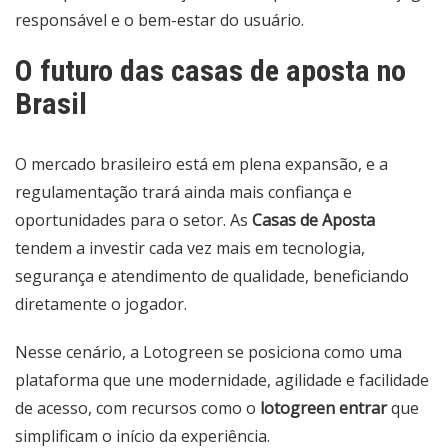
responsável e o bem-estar do usuário.
O futuro das casas de aposta no
Brasil
O mercado brasileiro está em plena expansão, e a
regulamentação trará ainda mais confiança e
oportunidades para o setor. As
Casas de Aposta
tendem a investir cada vez mais em tecnologia,
segurança e atendimento de qualidade, beneficiando
diretamente o jogador.
Nesse cenário, a Lotogreen se posiciona como uma
plataforma que une modernidade, agilidade e facilidade
de acesso, com recursos como o
lotogreen entrar
que
simplificam o início da experiência.