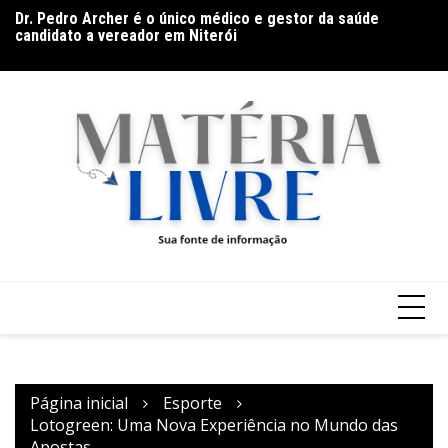
Ir
candidato a vereador em Niterói
Th
De olho no líder: Jhonathan Silva projeta duelo do Athletic
para
ap
contra o Criciúma
o
conteúdo
Página inicial
Esporte
Lotogreen: Uma Nova Experiência no Mundo das
Apostas