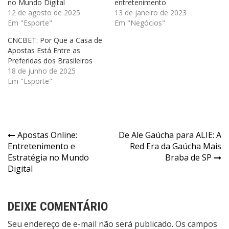
no Mundo Digital
entretenimento
12 de agosto de 2025
13 de janeiro de 2023
Em "Esporte"
Em "Negócios"
CNCBET: Por Que a Casa de
Apostas Está Entre as
Preferidas dos Brasileiros
18 de junho de 2025
Em "Esporte"
Navegação
Apostas Online:
De Ale Gaúcha para ALIE: A
Entretenimento e
Red Era da Gaúcha Mais
de
Estratégia no Mundo
Braba de SP
Post
Digital
DEIXE COMENTÁRIO
Seu endereço de e-mail não será publicado. Os campos