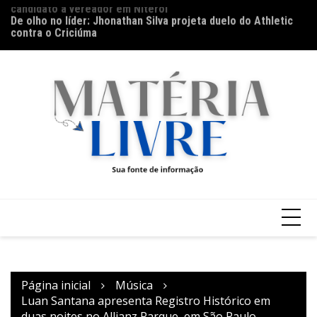
candidato a vereador em Niterói
Ir
Th
De olho no líder: Jhonathan Silva projeta duelo do Athletic
para
ap
contra o Criciúma
o
conteúdo
Página inicial
Música
Luan Santana apresenta Registro Histórico em
duas noites no Allianz Parque, em São Paulo