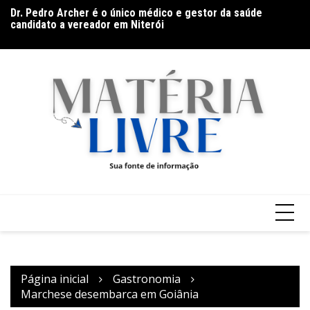
Ir
Dr. Pedro Archer é o único médico e gestor da saúde
D
para
candidato a vereador em Niterói
Gr
o
conteúdo
Página inicial
Gastronomia
Marchese desembarca em Goiânia