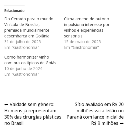
Relacionado
Do Cerrado para o mundo
Clima ameno de outono
Vinícola de Brasília,
impulsiona interesse por
premiada mundialmente,
vinhos e experiências
desembarca em Goiânia
sensoriais
31 de julho de 2025
15 de maio de 2025
Em "Gastronomia"
Em "Gastronomia"
Como harmonizar vinho
com pratos típicos de Goiás
10 de junho de 2024
Em "Gastronomia"
Navegação
Vaidade sem gênero:
Sítio avaliado em R$ 20
Homens já representam
milhões vai a leilão no
de
30% das cirurgias plásticas
Paraná com lance inicial de
Post
no Brasil
R$ 9 milhões