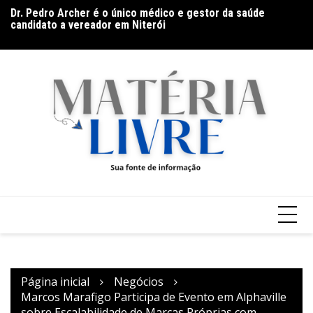
Ir
es
Dr. Pedro Archer é o único médico e gestor da saúde
De
para
s
candidato a vereador em Niterói
co
o
conteúdo
Página inicial
Negócios
Marcos Marafigo Participa de Evento em Alphaville
sobre Escalabilidade de Marcas Próprias com