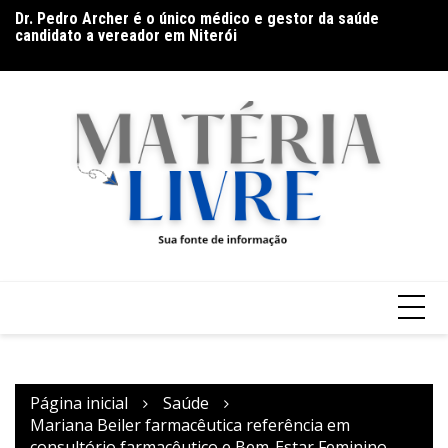
Ir
es
Dr. Pedro Archer é o único médico e gestor da saúde
De
para
s
candidato a vereador em Niterói
co
o
conteúdo
Página inicial
Saúde
Mariana Beiler farmacêutica referência em
consultório farmacêutico e Bem-Estar Feminino