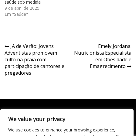
saúde sob medida
9 de abril de 2025
Em "Saúde"
Navegação
JA de Verão: Jovens
Emely Jordana:
Adventistas promovem
Nutricionista Especialista
de
culto na praia com
em Obesidade e
Post
participação de cantores e
Emagrecimento
pregadores
We value your privacy
Todo conteúdo publicado neste portal, incluindo textos,
imagens, vídeos, áudios, gráficos e outros materiais, é de
We use cookies to enhance your browsing experience,
responsabilidade do autor. © 2020 - 2024 Todos os direitos
reservados ao site Matéria Livre Royale News by