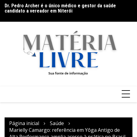
Ir
es
Dr. Pedro Archer é o único médico e gestor da saúde
De
para
s
candidato a vereador em Niterói
co
o
conteúdo
Página inicial
Saúde
Marielly Camargo: referência em Yôga Antigo de
Alta Performance amplia acesso à prática no Brasil