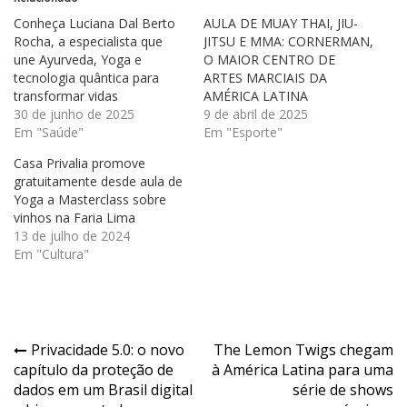
Conheça Luciana Dal Berto
AULA DE MUAY THAI, JIU-
Rocha, a especialista que
JITSU E MMA: CORNERMAN,
une Ayurveda, Yoga e
O MAIOR CENTRO DE
tecnologia quântica para
ARTES MARCIAIS DA
transformar vidas
AMÉRICA LATINA
30 de junho de 2025
9 de abril de 2025
Em "Saúde"
Em "Esporte"
Casa Privalia promove
gratuitamente desde aula de
Yoga a Masterclass sobre
vinhos na Faria Lima
13 de julho de 2024
Em "Cultura"
Navegação
Privacidade 5.0: o novo
The Lemon Twigs chegam
capítulo da proteção de
à América Latina para uma
de
dados em um Brasil digital
série de shows