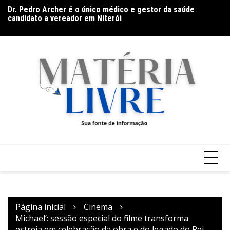
Ir
candidato a vereador em Niterói
Ho
Documentário CONTRACENA foi exibido na UFU, no
para
na
Grupontapé e no CEU Shopping Park
o
conteúdo
Página inicial
Cinema
Michael’: sessão especial do filme transforma
estreia em celebração da obra e do legado do Rei