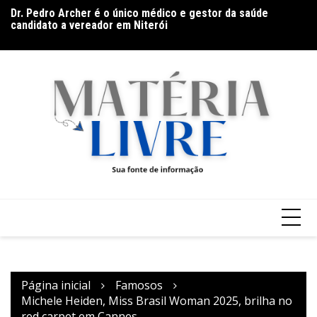
Ir
es
Dr. Pedro Archer é o único médico e gestor da saúde
De
para
s
candidato a vereador em Niterói
co
o
conteúdo
Página inicial
Famosos
Michele Heiden, Miss Brasil Woman 2025, brilha no
red carpet em Cannes