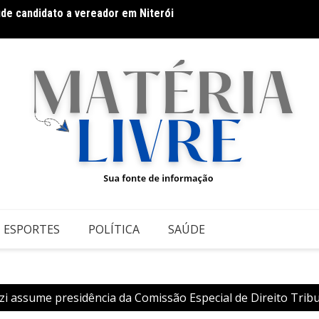
úde candidato a vereador em Niterói
Docum
ESPORTES
POLÍTICA
SAÚDE
zi assume presidência da Comissão Especial de Direito Trib