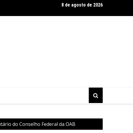
8 de agosto de 2026
entário CONTRACENA foi exibido na UFU, no Grupontapé e no CE
utário do Conselho Federal da OAB