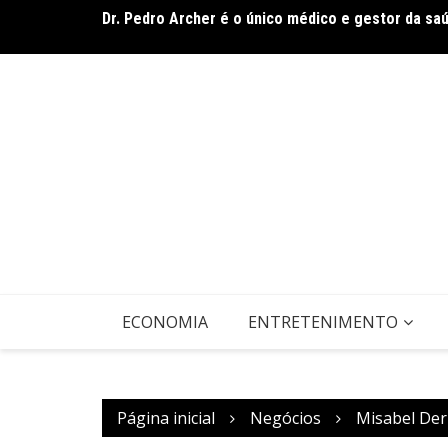
Ir
rasileiro
Dr. Pedro Archer é o único médico e gestor da sa
para
o
conteúdo
ECONOMIA
ENTRETENIMENTO
Página inicial
Negócios
Misabel Der