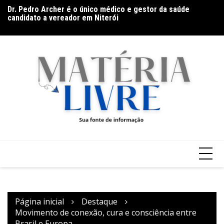
Ir
candidato a vereador em Niterói
Ga
para
Band Bahia realiza tradicional debate entre candidatos ao
Ar
Governo da Bahia para mais de 300 cidades neste domingo
o
(9)
conteúdo
Página inicial
Destaque
Movimento de conexão, cura e consciência entre
Brasil e Europa