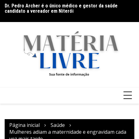
Dr. Pedro Archer é o único médico e gestor da saúde
Ir
Ga
candidato a vereador em Niterói
para
Ar
o
Band Bahia realiza tradicional debate entre candidatos ao
Governo da Bahia para mais de 300 cidades neste domingo
conteúdo
(9)
Página inicial
Saúde
Mulheres adiam a maternidade e engravidam cada
vez mais tarde