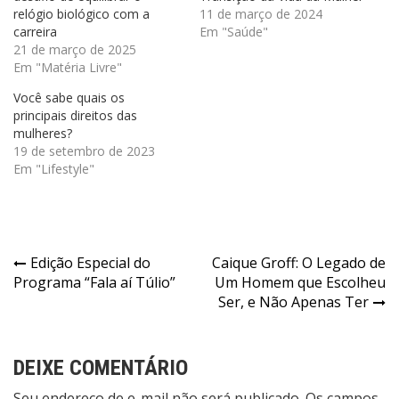
relógio biológico com a
11 de março de 2024
carreira
Em "Saúde"
21 de março de 2025
Em "Matéria Livre"
Você sabe quais os
principais direitos das
mulheres?
19 de setembro de 2023
Em "Lifestyle"
Navegação
Edição Especial do
Caique Groff: O Legado de
Programa “Fala aí Túlio”
Um Homem que Escolheu
de
Ser, e Não Apenas Ter
Post
DEIXE COMENTÁRIO
Seu endereço de e-mail não será publicado. Os campos