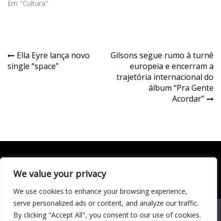
Em "Cultura"
Navegação
Ella Eyre lança novo
Gilsons segue rumo à turnê
single “space”
europeia e encerram a
de
trajetória internacional do
Post
álbum “Pra Gente
Acordar”
We value your privacy
Todo conteúdo publicado neste portal, incluindo textos,
imagens, vídeos, áudios, gráficos e outros materiais, é de
We use cookies to enhance your browsing experience,
responsabilidade do autor. © 2020 - 2024 Todos os direitos
reservados ao site Matéria Livre Royale News by
serve personalized ads or content, and analyze our traffic.
Themebeez
We use cookies to ensure that we give you the best
By clicking "Accept All", you consent to our use of cookies.