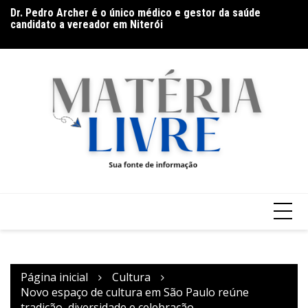
Dr. Pedro Archer é o único médico e gestor da saúde
Ir
candidato a vereador em Niterói
Th
para
De olho no líder: Jhonathan Silva projeta duelo do Athletic
ap
contra o Criciúma
o
conteúdo
Página inicial
Cultura
Novo espaço de cultura em São Paulo reúne
tradição, diversidade e celebração