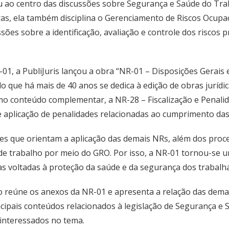
 ao centro das discussões sobre Segurança e Saúde do Trab
s, ela também disciplina o Gerenciamento de Riscos Ocupac
ões sobre a identificação, avaliação e controle dos riscos 
1, a PubliJuris lançou a obra “NR-01 – Disposições Gerais
do que há mais de 40 anos se dedica à edição de obras jurídic
omo conteúdo complementar, a NR-28 – Fiscalização e Penalid
e aplicação de penalidades relacionadas ao cumprimento das 
izes que orientam a aplicação das demais NRs, além dos proce
 de trabalho por meio do GRO. Por isso, a NR-01 tornou-se u
as voltadas à proteção da saúde e da segurança dos trabalh
ão reúne os anexos da NR-01 e apresenta a relação das de
ncipais conteúdos relacionados à legislação de Segurança e
 interessados no tema.