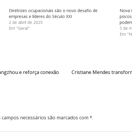
Diretrizes ocupacionais são o novo desafio de
Nova 
empresas e líderes do Século XXI
psico
2 de abril de 2025
podem 
Em "Geral"
5 de 
Em "N
uangzhou e reforça conexão
Cristiane Mendes transfor
Os campos necessários são marcados com *.