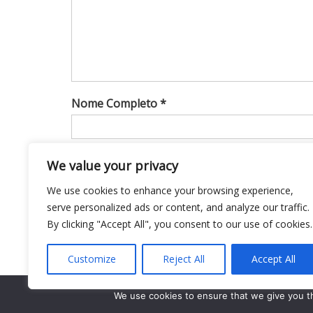
Nome Completo *
Endereço de e-mail*
We value your privacy
We use cookies to enhance your browsing experience,
serve personalized ads or content, and analyze our traffic.
Site
By clicking "Accept All", you consent to our use of cookies.
Customize
Reject All
Accept All
Notifique-me sobre novos comentários por 
Notifique-me sobre novas publicações por e
We use cookies to ensure that we give you th