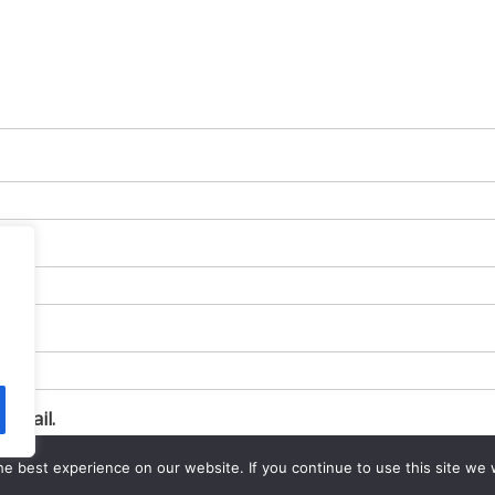
e-mail.
-mail.
e best experience on our website. If you continue to use this site we w