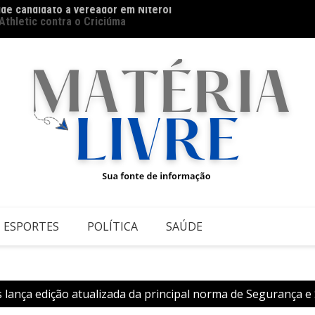
úde candidato a vereador em Niterói
 Athletic contra o Criciúma
Thiago
ESPORTES
POLÍTICA
SAÚDE
s lança edição atualizada da principal norma de Segurança 