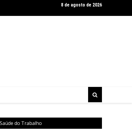
8 de agosto de 2026
 Silva se destaca como expert em extensão capilar e aposta na 
e Saúde do Trabalho