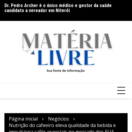
Ir
candidato a vereador em Niterói
F
para
Alerta de malas prontas: Hot Beach encerra Resort Week
au
com live especial e descontos de até 30%
o
conteúdo
Página inicial
Negócios
Nutrição do cafeeiro eleva qualidade da bebida e
impulsiona cafés especiais no mercado dos EUA