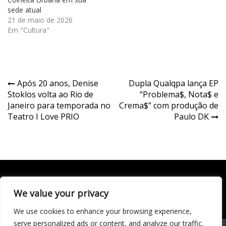
sede atual
21 de maio de 2026
Em "Cultura"
Navegação
Após 20 anos, Denise
Dupla Qualqpa lança EP
Stoklos volta ao Rio de
“Problema$, Nota$ e
de
Janeiro para temporada no
Crema$” com produção de
Post
Teatro I Love PRIO
Paulo DK
We value your privacy
Todo conteúdo publicado neste portal, incluindo textos,
imagens, vídeos, áudios, gráficos e outros materiais, é de
We use cookies to enhance your browsing experience,
responsabilidade do autor. © 2020 - 2024 Todos os direitos
reservados ao site Matéria Livre Royale News by
serve personalized ads or content, and analyze our traffic.